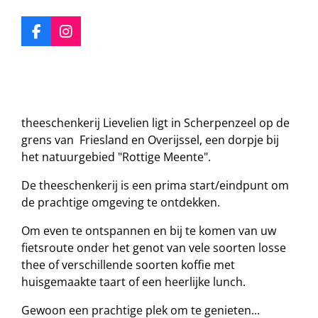
m
e
e
e
e
e
n
e
g
r
r
r
r
r
F
I
n
:
a
n
r
r
r
r
c
s
3
e
t
e
e
e
e
.
b
a
1
n
n
n
n
o
g
2
o
r
theeschenkerij Lievelien ligt in Scherpenzeel op de
k
a
6
grens van Friesland en Overijssel, een dorpje bij
m
1
het natuurgebied "Rottige Meente".
2
6
De theeschenkerij is een prima start/eindpunt om
1
de prachtige omgeving te ontdekken.
2
Om even te ontspannen en bij te komen van uw
6
fietsroute onder het genot van vele soorten losse
1
thee of verschillende soorten koffie met
2
huisgemaakte taart of een heerlijke lunch.
6
1
Gewoon een prachtige plek om te genieten...